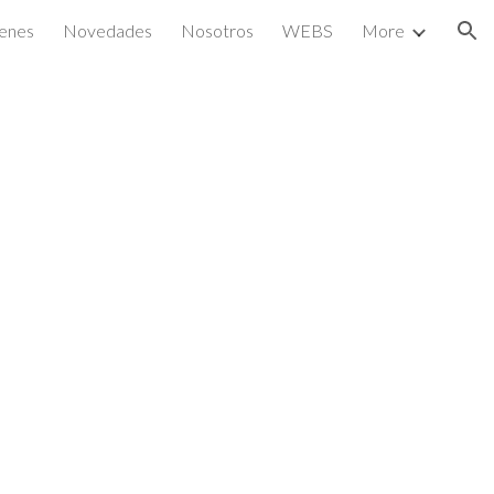
enes
Novedades
Nosotros
WEBS
More
ion